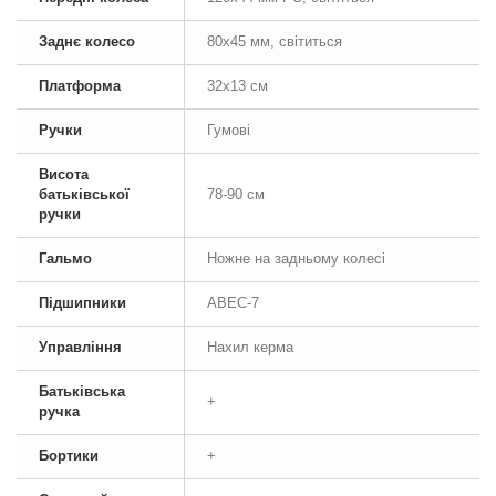
Заднє колесо
80х45 мм, світиться
Платформа
32х13 см
Ручки
Гумові
Висота
батьківської
78-90 см
ручки
Гальмо
Ножне на задньому колесі
Підшипники
ABEC-7
Управління
Нахил керма
Батьківська
+
ручка
Бортики
+