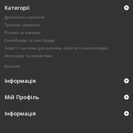
Категорії
Двоколісні самокати
Трюкові самокати
Ролики та ковзани
Скейтборди та пені борди
Захист і шоломи для роликів, скейтів та велосипедів
Аксесуари та запчастини
Ковзани
Інформація
Мій Профіль
Інформація