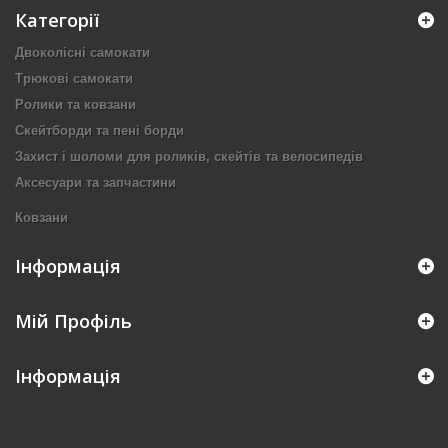
Категорії
Двоколісні самокати
Трюкові самокати
Ролики та ковзани
Скейтборди та пені борди
Захист і шоломи для роликів, скейтів та велосипедів
Аксесуари та запчастини
Ковзани
Інформація
Мій Профіль
Інформація